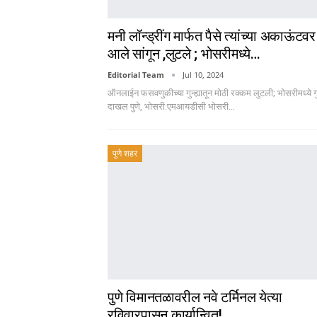
मनी लॉन्ड्रींग मार्फत पैसे त्यांच्या अकाऊंटवर
आले सांगून ,लुटले ; भोसरीमध्ये…
Editorial Team
Jul 10, 2024
ऑनलाईन फसवणुकीच्या गुन्ह्यातून मोठी रक्कम लुटली; भोसरीमध्ये गु
दाखल पुणे, भोसरी:एमआयडीसी भोसरी…
पुणे शहर
पुणे विमानतळावरील नवे टर्मिनल येत्या
रविवारपासून कार्यान्वित!