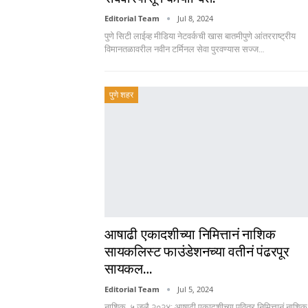
Editorial Team
Jul 8, 2024
पुणे सिटी लाईव्ह मीडिया नेटवर्कची खास बातमीपुणे आंतरराष्ट्रीय
विमानतळावरील नवीन टर्मिनल सेवा पुरवण्यास सज्ज
…
पुणे शहर
आषाढी एकादशीच्या निमित्तानं नाशिक
सायकलिस्ट फाउंडेशनच्या वतीनं पंढरपूर
सायकल…
Editorial Team
Jul 5, 2024
नाशिक, ५ जुलै २०२४: आषाढी एकादशीच्या पवित्र निमित्तानं नाशिक