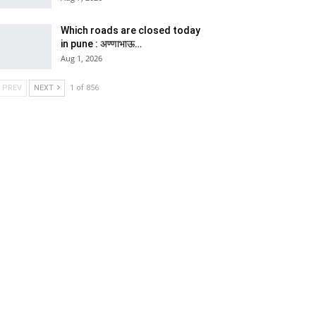
Which roads are closed today
in pune : अण्णाभाऊ…
Aug 1, 2026
PREV
NEXT
1 of 856