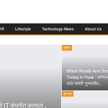
ंधी
Lifestyle
Technology-News
About Us
ब्रेकिंग
Which Roads Are Clo
Today In Pune : अण्णा
साठे जयंती: पुण्यातील…
पुणे शहर
IT कंपनीत कामाला ,