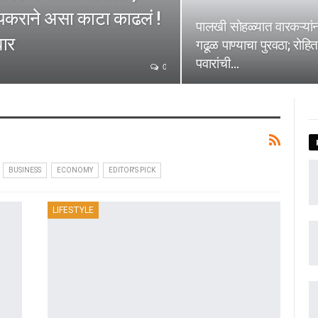
ियकराने असा काटा काढलं !
पालखी सोहळ्यात वारकऱ्यांन
वार
गढूळ पाण्याचा पुरवठा; रोहित
पवारांची…
0
BUSINESS
ECONOMY
EDITOR'S PICK
LIFESTYLE