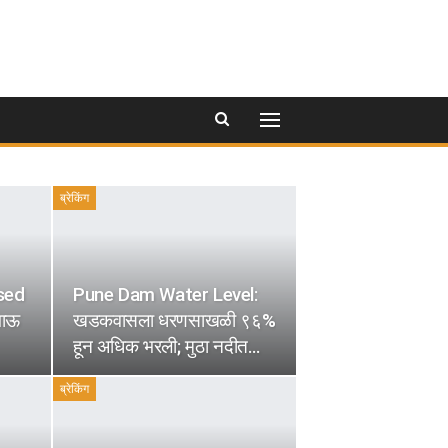
ब्रेकिंग
sed
Pune Dam Water Level:
भाऊ
खडकवासला धरणसाखळी ९६%
हून अधिक भरली; मुठा नदीत…
ब्रेकिंग