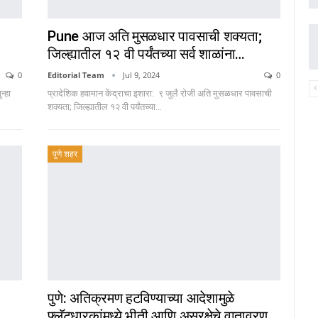
Pune आज अति मुसळधार पावसाची शक्यता;
जिल्ह्यातील १२ वी पर्यंतच्या सर्व शाळांना…
0
Editorial Team
Jul 9, 2024
0
न्हा
प्रादेशिक हवामान केंद्राचा इशारा: ९ जुलै रोजी अति मुसळधार पावसाची
शक्यता; जिल्ह्यातील १२ वी पर्यंतच्या…
पुणे शहर
पुणे: अतिक्रमण हटविण्याच्या आदेशामुळे
फ्लॅटधारकांमध्ये भीती आणि असुरक्षेचे वातावरण