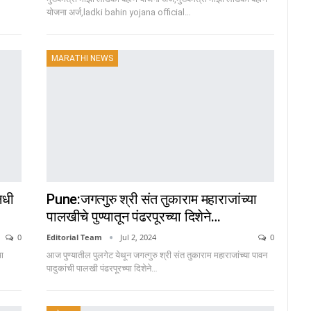
योजना अर्ज,ladki bahin yojana official…
MARATHI NEWS
िधी
Pune:जगत्गुरु श्री संत तुकाराम महाराजांच्या
पालखीचे पुण्यातून पंढरपूरच्या दिशेने…
0
Editorial Team
Jul 2, 2024
0
चा
आज पुण्यातील पुलगेट येथून जगत्गुरु श्री संत तुकाराम महाराजांच्या पावन
पादुकांची पालखी पंढरपूरच्या दिशेने
…