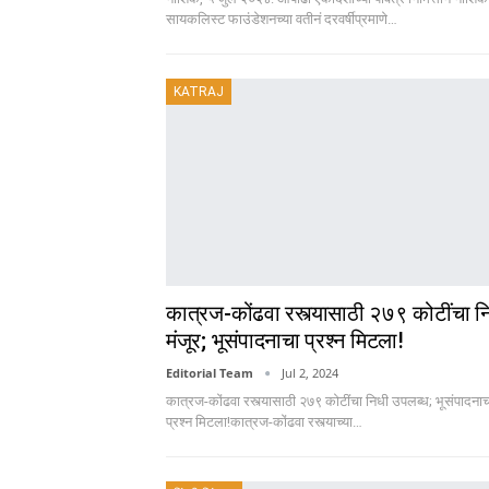
सायकलिस्ट फाउंडेशनच्या वतीनं दरवर्षीप्रमाणे
…
KATRAJ
कात्रज-कोंढवा रस्त्यासाठी २७९ कोटींचा न
मंजूर; भूसंपादनाचा प्रश्न मिटला!
Editorial Team
Jul 2, 2024
कात्रज-कोंढवा रस्त्यासाठी २७९ कोटींचा निधी उपलब्ध; भूसंपादना
प्रश्न मिटला!कात्रज-कोंढवा रस्त्याच्या
…