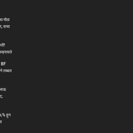
ा मोठा
; वाचा
री!
चक्रावले
न BF
ने तब्बल
ाभाऊ
द;
६% हून
ना