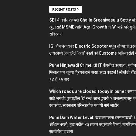
RECENT POSTS
SBI चे नवीन अध्यक्ष Challa Sreenivasulu Setty यांच
खुलासा! MSME आणि Agri Growth चे ‘हे’ आहे खरे गुपित
सविस्तर!
IGI विमानतळावर Electric Scooter मधून सोन्याची तस्क
टायरमध्ये लपवलेले ‘असे’ काही की Customs अधिकारीही 
Pune Hinjewadi Crime: ती IT कंपनीत कामाला , नवी
मिळाला पण जुन्या प्रियकराने असा काटा काढलं ! लोखंडी रॉड
१४ ते १५ वार
Which roads are closed today in pune : अण्ण
साठे जयंती: पुण्यातील ‘हे’ रस्ते आज दुपारी २ वाजल्यापासून बं
स्वारगेट, सारसबाग परिसरातील पर्यायी मार्ग जाहीर
Pune Dam Water Level: खडकवासला धरणसाखळी ९
अधिक भरली; मुठा नदीत ४३ हजार क्युसेकने विसर्ग, नागरिकां
सतर्कतेचा इशारा