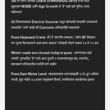
SBI चे नवीन अध्यक्ष Challa Sreenivasulu Setty यांचा मोठा
खुलासा! MSME आणि Agri Growth चे ‘हे’ आहे खरे गुपित; वाचा
सविस्तर!
IGI विमानतळावर Electric Scooter मधून सोन्याची तस्करी! टायरमध्ये
लपवलेले ‘असे’ काही की Customs अधिकारीही चक्रावले
Pune Hinjewadi Crime: ती IT कंपनीत कामाला , नवीन BF मिळाला
पण जुन्या प्रियकराने असा काटा काढलं ! लोखंडी रॉडने तब्बल १४ ते १५ वार
Which roads are closed today in pune : अण्णाभाऊ साठे
जयंती: पुण्यातील ‘हे’ रस्ते आज दुपारी २ वाजल्यापासून बंद; स्वारगेट,
सारसबाग परिसरातील पर्यायी मार्ग जाहीर
Pune Dam Water Level: खडकवासला धरणसाखळी ९६% हून अधिक
भरली; मुठा नदीत ४३ हजार क्युसेकने विसर्ग, नागरिकांना सतर्कतेचा इशारा