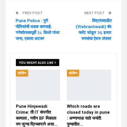
PREV POST
NEXT POST
Pune Police : पुणे
विश्रांतवाडीत
पोलिसांची धडक कारवाई:
(Vishrantwadi) बंद
गणेशोत्सवापूर्वी २८ किलो गांजा
फ्लॅट फोडून २६ हजार
जप्त, एकास अटक!
रुपयांचा ऐवज लंपास!
YOU MIGHT ALSO LIKE
ब्रेकिंग
ब्रेकिंग
Pune Hinjewadi
Which roads are
Crime: ती IT कंपनीत
closed today in pune
कामाला , नवीन BF मिळाला
: अण्णाभाऊ साठे जयंती:
पण जुन्या प्रियकराने असा…
पुण्यातील…