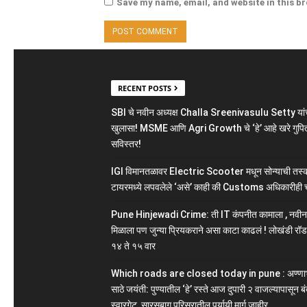
Save my name, email, and website in this b
RECENT POSTS
SBI चे नवीन अध्यक्ष Challa Sreenivasulu Setty यांच
खुलासा! MSME आणि Agri Growth चे ‘हे’ आहे खरे गुपित
सविस्तर!
IGI विमानतळावर Electric Scooter मधून सोन्याची तस्क
टायरमध्ये लपवलेले ‘असे’ काही की Customs अधिकारीही 
Pune Hinjewadi Crime: ती IT कंपनीत कामाला , नवी
मिळाला पण जुन्या प्रियकराने असा काटा काढलं ! लोखंडी रॉड
१४ ते १५ वार
Which roads are closed today in pune : अण्ण
साठे जयंती: पुण्यातील ‘हे’ रस्ते आज दुपारी २ वाजल्यापासून बं
स्वारगेट, सारसबाग परिसरातील पर्यायी मार्ग जाहीर