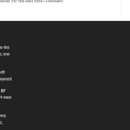
rowser for the next time I comment.
ा मोठा
; वाचा
री!
चक्रावले
न BF
ने तब्बल
ाभाऊ
द;