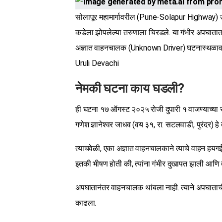
सोलापूर महामार्गावरील (Pune-Solapur Highway) उर
कडेला झोपलेल्या तरुणाला चिरडले. या गंभीर अपघाता
अज्ञात वाहनचालक (Unknown Driver) घटनास्थळावरू
Uruli Devachi
नेमकी घटना काय घडली?
ही घटना १७ ऑगस्ट २०२५ रोजी दुपारी १ वाजण्याच्या
गणेश ज्ञानेश्वर जाधव (वय ३१, रा. सटलवाडी, पुरंदर) हे 
त्याचवेळी, एका अज्ञात वाहनचालकाने त्याचे वाहन ह
इतकी भीषण होती की, त्यांना गंभीर दुखापत झाली आणि त्य
अपघातानंतर वाहनचालक थांबला नाही. त्याने अपघाताच
काढला.