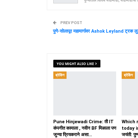
पुण्यातील विविध घडामोडी, घडामोडींची वि
PREV POST
पुणे-सोलापूर महामार्गावर Ashok Leyland ट्रक लु
YOU MIGHT ALSO LIKE
ब्रेकिंग
ब्रेकिंग
Pune Hinjewadi Crime: ती IT
Which 
कंपनीत कामाला , नवीन BF मिळाला पण
today in
जुन्या प्रियकराने असा…
जयंती: पु