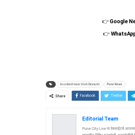
👉
Google New
👉
WhatsApp च
Accident near Uruli Devachi
Pune News
Facebook
Twitter
Share
Editorial Team
Pune City Live या वेबसाईटचे आपल्या व