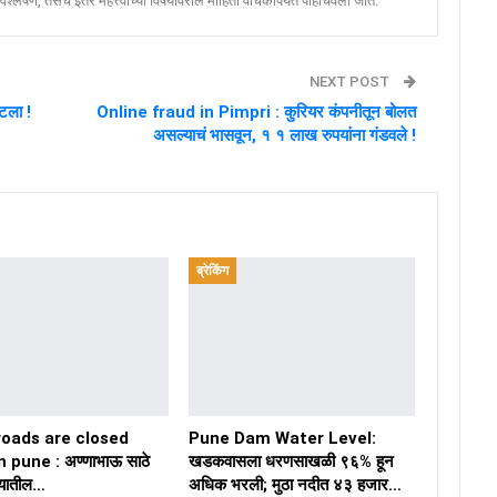
श्लेषणे, तसेच इतर महत्त्वाच्या विषयांवरील माहिती वाचकांपर्यंत पोहोचवली जाते.
NEXT POST
टला !
Online fraud in Pimpri : कुरियर कंपनीतून बोलत
असल्याचं भासवून, १ १ लाख रुपयांना गंडवले !
ब्रेकिंग
roads are closed
Pune Dam Water Level:
 pune : अण्णाभाऊ साठे
खडकवासला धरणसाखळी ९६% हून
ण्यातील…
अधिक भरली; मुठा नदीत ४३ हजार…