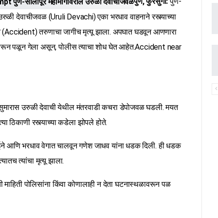
पुणे, फुरसुंगी:
पुणे-
ुळी देवाचीजवळ (Uruli Devachi) एका भरधाव वाहनाने रस्त्याच्या
त (Accident) तरुणाचा जागीच मृत्यू झाला. अपघात घडवून आणणारा
न पळून गेला असून, पोलीस त्याचा शोध घेत आहेत.Accident near
 सुमारास उरुळी देवाची येथील मंतरवाडी कचरा डेपोजवळ घडली. मयत
त्या ठिकाणी रस्त्याच्या कडेला झोपले होते.
यगईने आणि भरधाव वेगात चालवून गणेश जाधव यांना धडक दिली. ही धडक
ातच त्यांचा मृत्यू झाला.
ी माहिती पोलिसांना किंवा कोणालाही न देता घटनास्थळावरून पळ