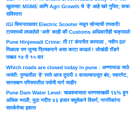
खुलासा! MSME आणि Agri Growth चे ‘हे’ आहे खरे गुपित; वाचा
सविस्तर!
IGI विमानतळावर Electric Scooter मधून सोन्याची तस्करी!
टायरमध्ये लपवलेले ‘असे’ काही की Customs अधिकारीही चक्रावले
Pune Hinjewadi Crime: ती IT कंपनीत कामाला , नवीन BF
मिळाला पण जुन्या प्रियकराने असा काटा काढलं ! लोखंडी रॉडने
तब्बल १४ ते १५ वार
Which roads are closed today in pune : अण्णाभाऊ साठे
जयंती: पुण्यातील ‘हे’ रस्ते आज दुपारी २ वाजल्यापासून बंद; स्वारगेट,
सारसबाग परिसरातील पर्यायी मार्ग जाहीर
Pune Dam Water Level: खडकवासला धरणसाखळी ९६% हून
अधिक भरली; मुठा नदीत ४३ हजार क्युसेकने विसर्ग, नागरिकांना
सतर्कतेचा इशारा