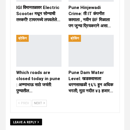
IGI विमानतळावर Electric
Pune Hinjewadi
Scooter मधून सोन्याची
Crime: ती IT कंपनीत
तस्करी! टायरमध्ये लपवलेले…
कामाला , नवीन BF मिळाला
पण जुन्या प्रियकराने असा…
ब्रेकिंग
ब्रेकिंग
Which roads are
Pune Dam Water
closed today in pune
Level: खडकवासला
: अण्णाभाऊ साठे जयंती:
धरणसाखळी ९६% हून अधिक
पुण्यातील…
भरली; मुठा नदीत ४३ हजार…
PREV
NEXT
LEAVE A REPLY