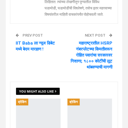
लिहितात. त्यांच्या लेखणीतून पुण्यातील विविध
घडामोडी, घडामोडींची विश्लेषणे, तसेच इतर महत्त्वाच्या
विषयांवरील माहिती वाचकांपर्यंत पोहोचवली जाते.
PREV POST
NEXT POST
IIT Baba ला न्यूज डिबेट
महाराष्ट्रातील HSRP
मध्ये बेदम मारहाण !
नंबरप्लेटच्या किमतीवरून
रोहित पवारांचा सरकारवर
निशाणा; १८०० कोटींची लूट
थांबवण्याची मागणी
YOU MIGHT ALSO LIKE
ब्रेकिंग
ब्रेकिंग