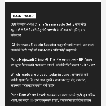
RECENT POSTS
SBI चे नवीन अध्यक्ष Challa Sreenivasulu Setty यांचा मोठा
खुलासा! MSME आणि Agri Growth चे ‘हे’ आहे खरे गुपित; वाचा
सविस्तर!
IGI विमानतळावर Electric Scooter मधून सोन्याची तस्करी! टायरमध्ये
लपवलेले ‘असे’ काही की Customs अधिकारीही चक्रावले
Pune Hinjewadi Crime: ती IT कंपनीत कामाला , नवीन BF मिळाला
पण जुन्या प्रियकराने असा काटा काढलं ! लोखंडी रॉडने तब्बल १४ ते १५ वार
Which roads are closed today in pune : अण्णाभाऊ साठे
जयंती: पुण्यातील ‘हे’ रस्ते आज दुपारी २ वाजल्यापासून बंद; स्वारगेट,
सारसबाग परिसरातील पर्यायी मार्ग जाहीर
Pune Dam Water Level: खडकवासला धरणसाखळी ९६% हून अधिक
भरली; मुठा नदीत ४३ हजार क्युसेकने विसर्ग, नागरिकांना सतर्कतेचा इशारा