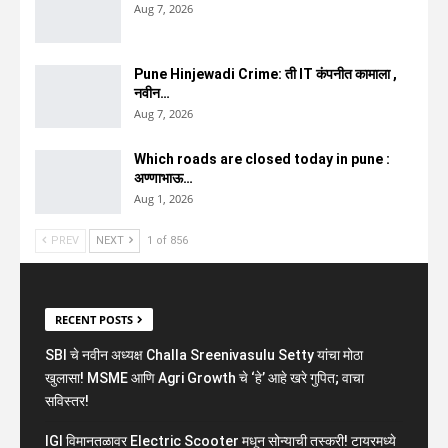
Aug 7, 2026
Pune Hinjewadi Crime: ती IT कंपनीत कामाला ,
नवीन…
Aug 7, 2026
Which roads are closed today in pune :
अण्णाभाऊ…
Aug 1, 2026
PREV
NEXT
1 of 856
RECENT POSTS
SBI चे नवीन अध्यक्ष Challa Sreenivasulu Setty यांचा मोठा
खुलासा! MSME आणि Agri Growth चे ‘हे’ आहे खरे गुपित; वाचा
सविस्तर!
IGI विमानतळावर Electric Scooter मधून सोन्याची तस्करी! टायरमध्ये