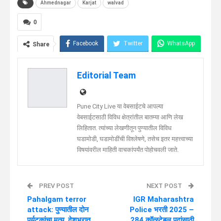
Ahmednagar
Karjat
walvad
0
Facebook
Twitter
WhatsApp
Share
Telegram
Linkedin
Editorial Team
Pune City Live या वेबसाईटचे आपल्या
वेबसाईटसाठी विविध क्षेत्रांतील बातम्या आणि लेख
लिहितात. त्यांच्या लेखणीतून पुण्यातील विविध
घडामोडी, घडामोडींची विश्लेषणे, तसेच इतर महत्त्वाच्या
विषयांवरील माहिती वाचकांपर्यंत पोहोचवली जाते.
PREV POST
NEXT POST
Pahalgam terror
IGR Maharashtra
attack: पुण्यातील दोन
Police भरती 2025 –
पर्यटकांचा मृत्यू, देशभरात
284 कॉन्स्टेबल पदांसाठी