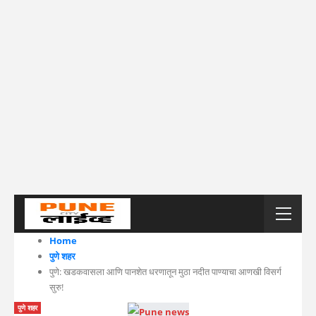
Home
पुणे शहर
पुणे: खडकवासला आणि पानशेत धरणातून मुठा नदीत पाण्याचा आणखी विसर्ग
सुरु!
पुणे शहर