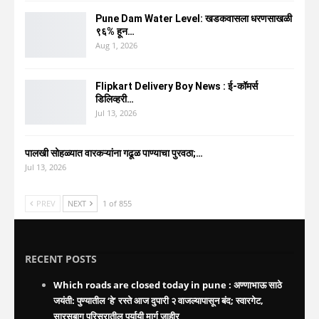
Pune Dam Water Level: खडकवासला धरणसाखळी
९६% हून…
Aug 1, 2026
Flipkart Delivery Boy News : ई-कॉमर्स
डिलिव्हरी…
Jul 13, 2026
पालखी सोहळ्यात वारकऱ्यांना गढूळ पाण्याचा पुरवठा;…
Jul 13, 2026
PREV
NEXT
1 of 855
RECENT POSTS
Which roads are closed today in pune : अण्णाभाऊ साठे
जयंती: पुण्यातील ‘हे’ रस्ते आज दुपारी २ वाजल्यापासून बंद; स्वारगेट,
सारसबाग परिसरातील पर्यायी मार्ग जाहीर