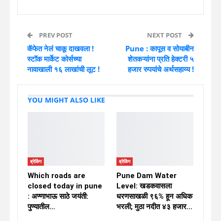
PREV POST
NEXT POST
कॅफेत नेलं चाकू दाखवला !
Pune : कापूस व सोयाबीन
स्टॉक मार्केट कोर्सच्या
शेतकऱ्यांना प्रति हेक्टरी ५
नावाखाली १६ लाखांची लूट !
हजार रुपयांचे अर्थसहाय्य !
YOU MIGHT ALSO LIKE
ब्रेकिंग
ब्रेकिंग
Which roads are
Pune Dam Water
closed today in pune
Level: खडकवासला
: अण्णाभाऊ साठे जयंती:
धरणसाखळी ९६% हून अधिक
पुण्यातील…
भरली; मुठा नदीत ४३ हजार…