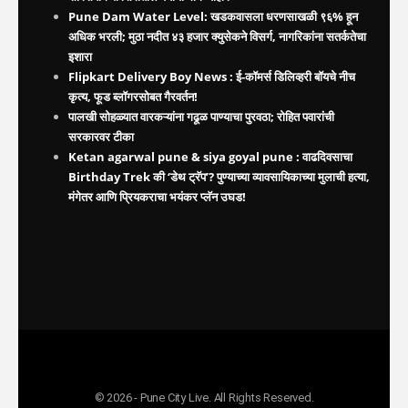
Pune Dam Water Level: खडकवासला धरणसाखळी ९६% हून
अधिक भरली; मुठा नदीत ४३ हजार क्युसेकने विसर्ग, नागरिकांना सतर्कतेचा
इशारा
Flipkart Delivery Boy News : ई-कॉमर्स डिलिव्हरी बॉयचे नीच
कृत्य, फूड ब्लॉगरसोबत गैरवर्तन!
पालखी सोहळ्यात वारकऱ्यांना गढूळ पाण्याचा पुरवठा; रोहित पवारांची
सरकारवर टीका
Ketan agarwal pune & siya goyal pune : वाढदिवसाचा
Birthday Trek की ‘डेथ ट्रॅप’? पुण्याच्या व्यावसायिकाच्या मुलाची हत्या,
मंगेतर आणि प्रियकराचा भयंकर प्लॅन उघड!
© 2026 - Pune City Live. All Rights Reserved.