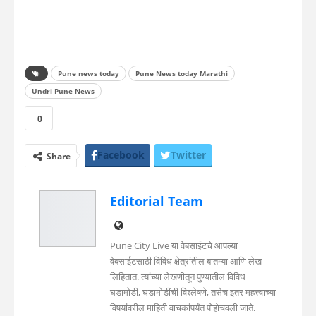
Pune news today
Pune News today Marathi
Undri Pune News
0
Facebook
Twitter
Share
WhatsApp
Telegram
Editorial Team
Linkedin
Pune City Live या वेबसाईटचे आपल्या
वेबसाईटसाठी विविध क्षेत्रांतील बातम्या आणि लेख
लिहितात. त्यांच्या लेखणीतून पुण्यातील विविध
घडामोडी, घडामोडींची विश्लेषणे, तसेच इतर महत्त्वाच्या
विषयांवरील माहिती वाचकांपर्यंत पोहोचवली जाते.