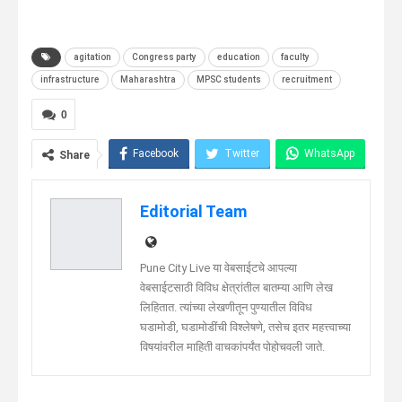
agitation
Congress party
education
faculty
infrastructure
Maharashtra
MPSC students
recruitment
0
Facebook
Twitter
WhatsApp
Share
Telegram
Linkedin
Editorial Team
Pune City Live या वेबसाईटचे आपल्या
वेबसाईटसाठी विविध क्षेत्रांतील बातम्या आणि लेख
लिहितात. त्यांच्या लेखणीतून पुण्यातील विविध
घडामोडी, घडामोडींची विश्लेषणे, तसेच इतर महत्त्वाच्या
विषयांवरील माहिती वाचकांपर्यंत पोहोचवली जाते.