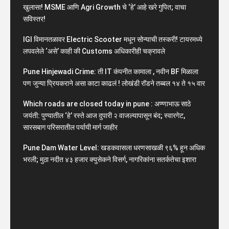
खुलासा! MSME आणि Agri Growth चे ‘हे’ आहे खरे गुपित; वाचा
सविस्तर!
IGI विमानतळावर Electric Scooter मधून सोन्याची तस्करी! टायरमध्ये
लपवलेले ‘असे’ काही की Customs अधिकारीही चक्रावले
Pune Hinjewadi Crime: ती IT कंपनीत कामाला , नवीन BF मिळाला
पण जुन्या प्रियकराने असा काटा काढलं ! लोखंडी रॉडने तब्बल १४ ते १५ वार
Which roads are closed today in pune : अण्णाभाऊ साठे
जयंती: पुण्यातील ‘हे’ रस्ते आज दुपारी २ वाजल्यापासून बंद; स्वारगेट,
सारसबाग परिसरातील पर्यायी मार्ग जाहीर
Pune Dam Water Level: खडकवासला धरणसाखळी ९६% हून अधिक
भरली; मुठा नदीत ४३ हजार क्युसेकने विसर्ग, नागरिकांना सतर्कतेचा इशारा