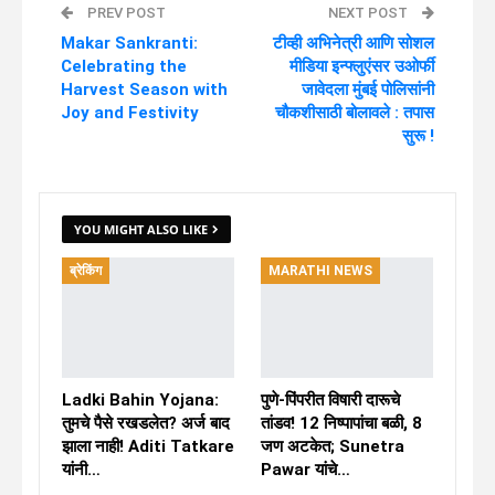
PREV POST
NEXT POST
Makar Sankranti:
टीव्ही अभिनेत्री आणि सोशल
Celebrating the
मीडिया इन्फ्लुएंसर उओर्फी
Harvest Season with
जावेदला मुंबई पोलिसांनी
Joy and Festivity
चौकशीसाठी बोलावले : तपास
सुरू !
YOU MIGHT ALSO LIKE
ब्रेकिंग
MARATHI NEWS
Ladki Bahin Yojana:
पुणे-पिंपरीत विषारी दारूचे
तुमचे पैसे रखडलेत? अर्ज बाद
तांडव! 12 निष्पापांचा बळी, 8
झाला नाही! Aditi Tatkare
जण अटकेत; Sunetra
यांनी…
Pawar यांचे…